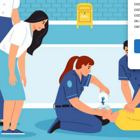
coo
con
com
ou 
car