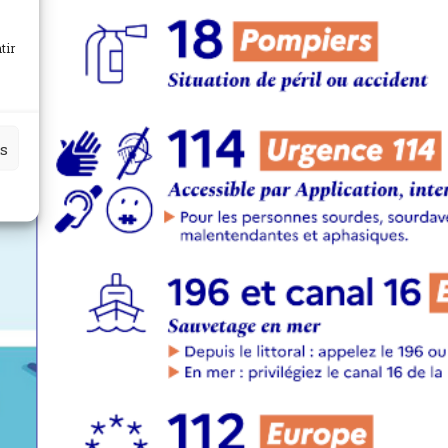
tir
es