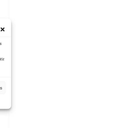
es
tir
es