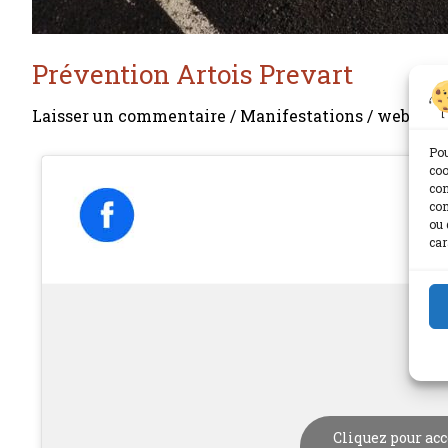
Prévention Artois Prevart
Laisser un commentaire
/
Manifestations
/
webcoA
Pou
coo
con
com
ou 
car
Cliquez pour acc