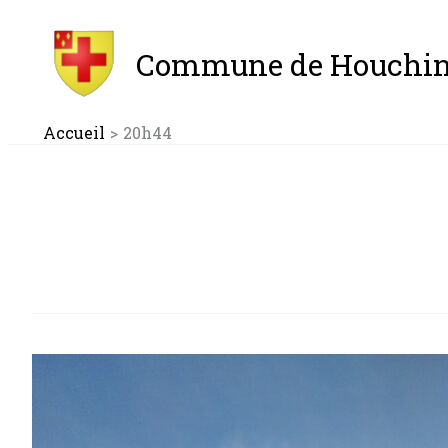
Aller
au
Commune de Houchin
contenu
Accueil
20h44
Prévention
Artois
Prevart