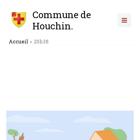
Aller
au
Commune de
contenu
Houchin.
Accueil
20h38
Catastrophe
naturelle